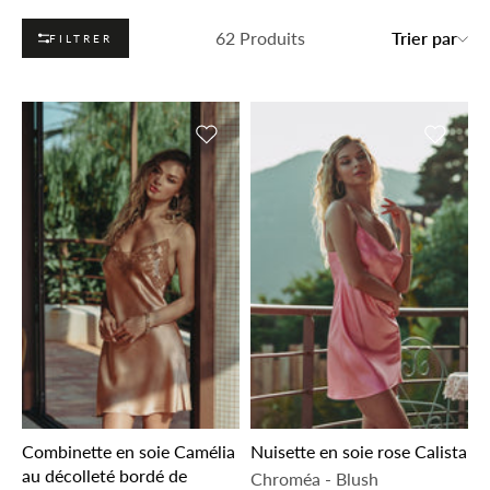
62 Produits
Trier par
FILTRER
Ajouter à la liste de souhaits
Ajouter 
Combinette en soie Camélia
Nuisette en soie rose Calista
au décolleté bordé de
Chroméa
-
Blush