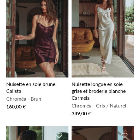
Nuisette en soie brune
Nuisette longue en soie
Calista
grise et broderie blanche
Carmela
Chroméa
-
Brun
Chroméa
-
Gris / Naturel
160,00 €
349,00 €
Ajouter à la liste de souhaits
Ajouter 