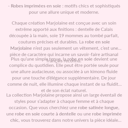
- Robes imprimées en soie
: motifs chics et sophistiqués
pour une allure unique et moderne.
Chaque création Marjolaine est conçue avec un soin
extrême apporté aux finitions : dentelle de Calais
découpée à la main, soie 19 mommes au tombé parfait,
coutures précises et durables. La
robe en soie
Marjolaine
n’est pas seulement un vêtement, c’est une
pièce de caractère qui incarne un savoir-faire artisanal
Plus qu’une simple tenue, la
robe en soie
devient une
français reconnu.
complice du quotidien. Elle peut être portée seule pour
une allure audacieuse, ou associée à un kimono fluide
pour une touche d’élégance supplémentaire. De jour
comme de nuit, elle illumine chaque instant de sa fluidité
et de son éclat naturel.
La collection Marjolaine propose ainsi un large éventail de
styles pour s’adapter à chaque femme et à chaque
occasion. Que vous cherchiez une
robe satinée longue
,
une
robe en soie courte à dentelle
ou une
robe imprimée
chic
, vous trouverez dans notre univers la pièce idéale
pour exprimer votre personnalité et célébrer votre