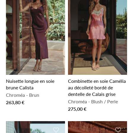
Nuisette longue en soie
Combinette en soie Camélia
brune Calista
au décolleté bordé de
dentelle de Calais grise
Chroméa
-
Brun
Chroméa
-
Blush / Perle
263,80 €
275,00 €
Ajouter à la liste de souhaits
Ajouter 