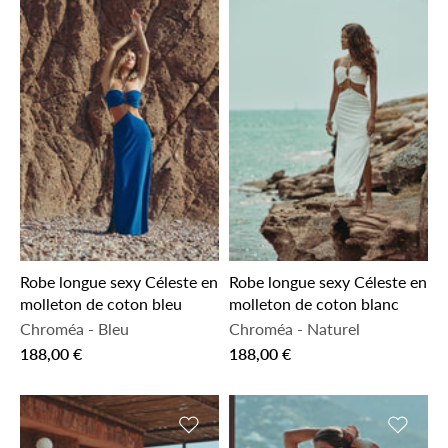
Robe longue sexy Céleste en
Robe longue sexy Céleste en
molleton de coton bleu
molleton de coton blanc
Chroméa
-
Bleu
Chroméa
-
Naturel
188,00 €
188,00 €
Ajouter à la liste de souhaits
Ajouter 