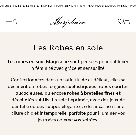
LES DÉLAIS D'EXPÉDITION SERONT UN PEU PLUS LONG. MERCI POUR VOTRE
Fermer la recherche
Votre panier
Filtrer
Votre panier est vide pour le moment
Les Robes en soie
Les
robes en soie Marjolaine
sont pensées pour sublimer
la féminité avec grâce et sensualité.
Confectionnées dans un satin fluide et délicat, elles se
déclinent en
robes longues sophistiquées
,
robes courtes
audacieuses
, ou encore
robes à bretelles fines et
décolletés subtils
. En soie imprimée, avec des jeux de
dentelle ou des coupes élégantes, elles incarnent une
allure chic et intemporelle, parfaite pour illuminer vos
journées comme vos soirées.