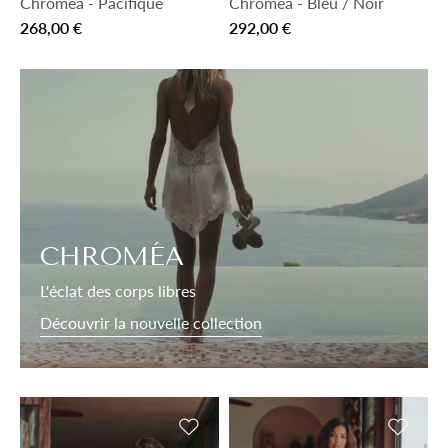
Chroméa
-
Pacifique
Chroméa
-
Bleu / Noir
268,00 €
292,00 €
CHROMÉA
L'éclat des corps libres
Découvrir la nouvelle collection
Ajouter à la liste de souhaits
Ajouter 