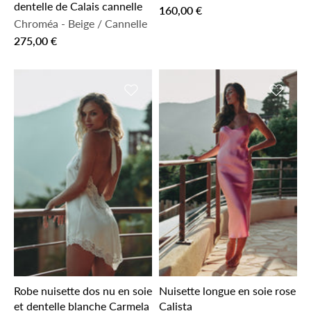
dentelle de Calais cannelle
160,00 €
Chroméa
-
Beige / Cannelle
275,00 €
Ajouter à la liste de souhaits
Ajouter 
Robe nuisette dos nu en soie
Nuisette longue en soie rose
et dentelle blanche Carmela
Calista