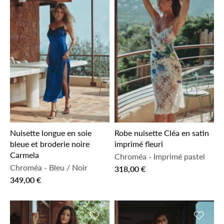
Nuisette longue en soie
Robe nuisette Cléa en satin
bleue et broderie noire
imprimé fleuri
Carmela
Chroméa
-
Imprimé pastel
Chroméa
-
Bleu / Noir
318,00 €
349,00 €
Ajouter à la liste de souhaits
Ajouter 