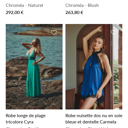
Chroméa
-
Naturel
Chroméa
-
Blush
292,00 €
263,80 €
Ajouter à la liste de souhaits
Ajouter 
Robe longe de plage
Robe nuisette dos nu en soie
tricolore Cyra
bleue et dentelle Carmela