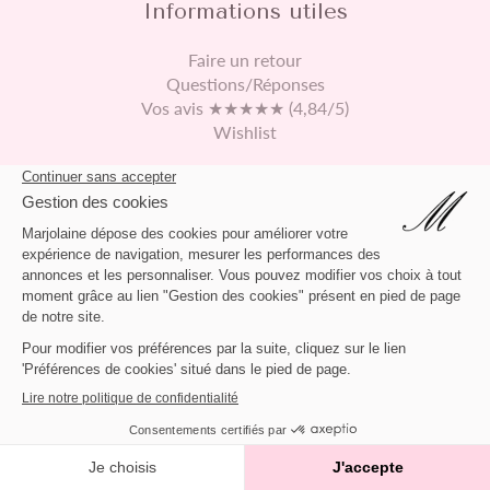
Informations utiles
Faire un retour
Questions/Réponses
Vos avis ★★★★★ (4,84/5)
Wishlist
Continuez vos achats
469 rue de Derontet
01360 Béligneux France
04 72 65 73 13
contact@marjolaine.fr
APPLIQUER
2026 © Marjolaine Lingerie
NUIT BLANCHE
DOLORÈS
Tout supprimer
Chargement