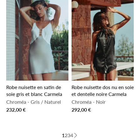
Robe nuisette en satin de
Robe nuisette dos nu en soie
soie gris et blanc Carmela
et dentelle noire Carmela
Chroméa
-
Gris / Naturel
Chroméa
-
Noir
232,00 €
292,00 €
1
2
3
4