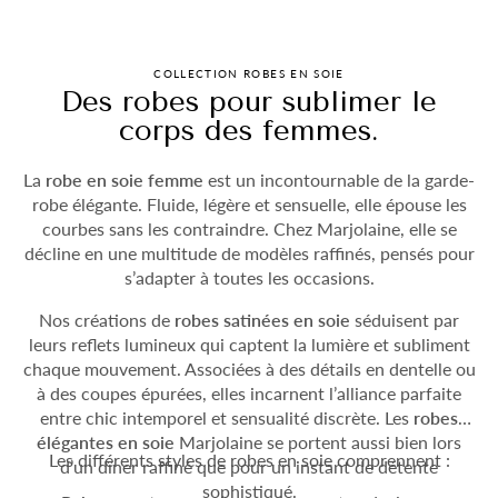
COLLECTION ROBES EN SOIE
Des robes pour sublimer le
corps des femmes.
La
robe en soie femme
est un incontournable de la garde-
robe élégante. Fluide, légère et sensuelle, elle épouse les
courbes sans les contraindre. Chez Marjolaine, elle se
décline en une multitude de modèles raffinés, pensés pour
s’adapter à toutes les occasions.
Nos créations de
robes satinées en soie
séduisent par
leurs reflets lumineux qui captent la lumière et subliment
chaque mouvement. Associées à des détails en dentelle ou
à des coupes épurées, elles incarnent l’alliance parfaite
entre chic intemporel et sensualité discrète. Les
robes
élégantes en soie
Marjolaine se portent aussi bien lors
Les différents styles de robes en soie comprennent :
d’un dîner raffiné que pour un instant de détente
sophistiqué.