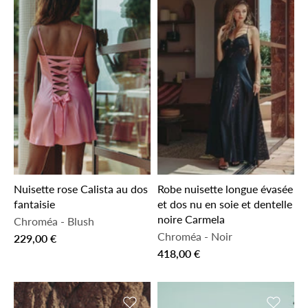
Nuisette rose Calista au dos
Robe nuisette longue évasée
fantaisie
et dos nu en soie et dentelle
noire Carmela
Chroméa
-
Blush
Chroméa
-
Noir
229,00 €
418,00 €
Ajouter à la liste de souhaits
Ajouter 