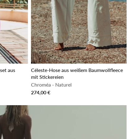
set aus
Céleste-Hose aus weißem Baumwollfleece
mit Stickereien
Chroméa
-
Naturel
274,00 €