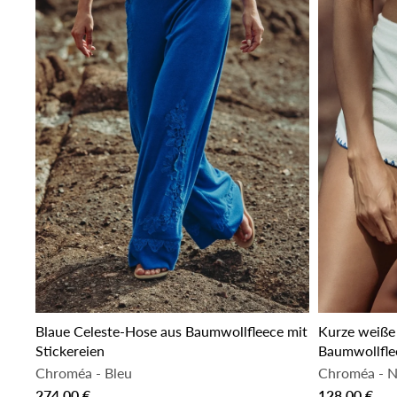
Blaue Celeste-Hose aus Baumwollfleece mit
Kurze weiße 
Stickereien
Baumwollflee
Chroméa
-
Bleu
Chroméa
-
Na
274,00 €
128,00 €