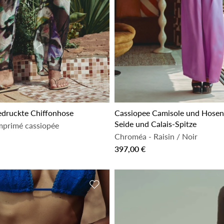
edruckte Chiffonhose
Cassiopee Camisole und Hosen
Seide und Calais-Spitze
mprimé cassiopée
Chroméa
-
Raisin / Noir
397,00 €
inzufügen
Zur Wunschliste hinzufügen