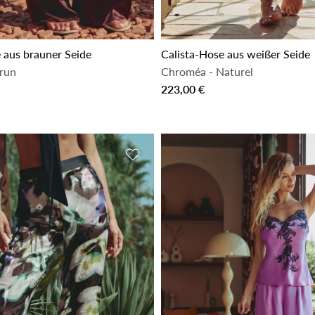
 aus brauner Seide
Calista-Hose aus weißer Seide
run
Chroméa
-
Naturel
223,00 €
inzufügen
Zur Wunschliste hinzufügen