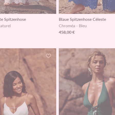
te Spitzenhose
Blaue Spitzenhose Céleste
aturel
Chroméa
-
Bleu
458,00 €
inzufügen
Zur Wunschliste hinzufügen