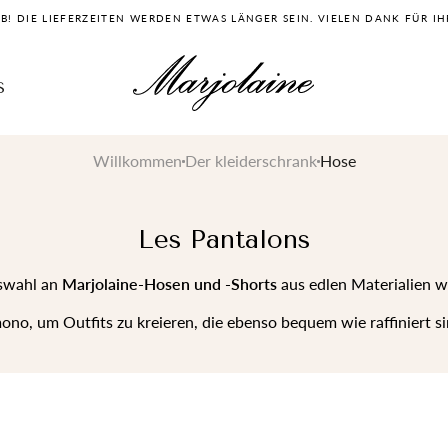
UB! DIE LIEFERZEITEN WERDEN ETWAS LÄNGER SEIN. VIELEN DANK FÜR IH
S
Willkommen
Der kleiderschrank
Hose
Les Pantalons
swahl an
Marjolaine-Hosen und -Shorts
aus edlen Materialien wi
, um Outfits zu kreieren, die ebenso bequem wie raffiniert si
GRUNDAUSSTATTUNG
FAVORITEN
DAS ZEITLOSE
DIE IKONEN