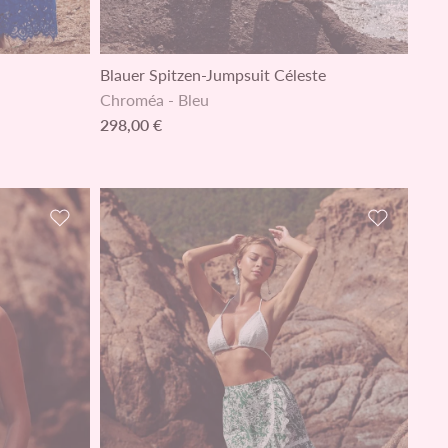
Blauer Spitzen-Jumpsuit Céleste
Chroméa
-
Bleu
298,00 €
Zur Wunschliste hinzufügen
Zur Wunsc