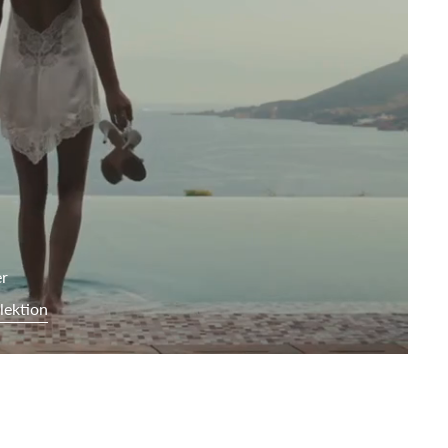
er
lektion