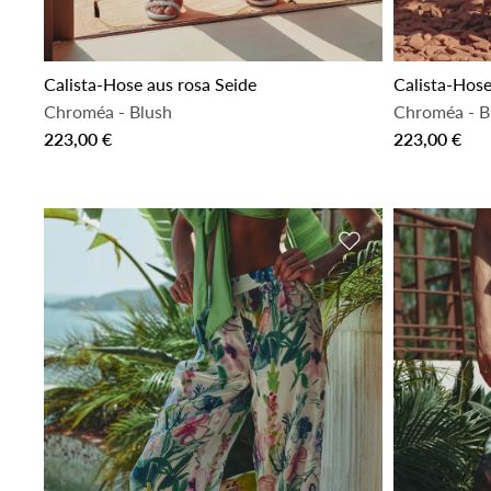
Calista-Hose aus rosa Seide
Calista-Hose
Chroméa
-
Blush
Chroméa
-
B
223,00 €
223,00 €
Zur Wunschliste h