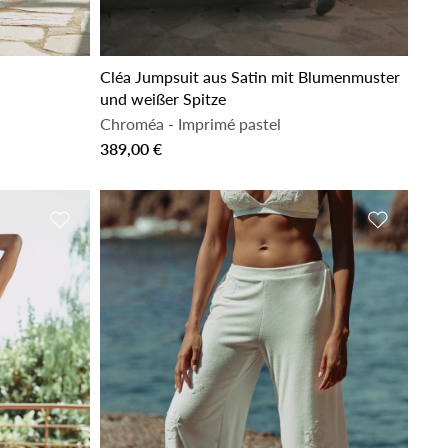
Cléa Jumpsuit aus Satin mit Blumenmuster
und weißer Spitze
Chroméa
-
Imprimé pastel
389,00 €
Zur Wunschliste hinzufügen
Zur Wunsc