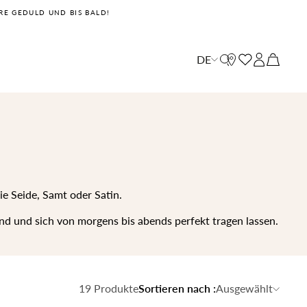
RE GEDULD UND BIS BALD!
Suche schließen
Einkaufswagen
DE
Ihr Einkaufswagen ist im Moment leer.
e Seide, Samt oder Satin.
nd und sich von morgens bis abends perfekt tragen lassen.
19 Produkte
Sortieren nach
:
Ausgewählt
NEUE KOLLEKTION
NEUE KOLLEKTION
EWIGER SOMMER
EWIGER SOMMER