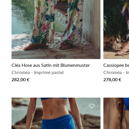
Cléa Hose aus Satin mit Blumenmuster
Cassiopee b
Chroméa
-
Imprimé pastel
Chroméa
-
I
282,00 €
278,00 €
Zur Wunschliste h