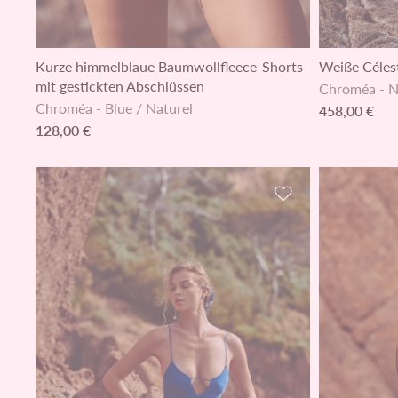
Kurze himmelblaue Baumwollfleece-Shorts
Weiße Céles
mit gestickten Abschlüssen
Chroméa
-
N
Chroméa
-
Blue / Naturel
458,00 €
128,00 €
Zur Wunschliste h