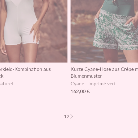
erkleid-Kombination aus
Kurze Cyane-Hose aus Crêpe m
ck
Blumenmuster
aturel
Cyane
-
Imprimé vert
162,00 €
1
2