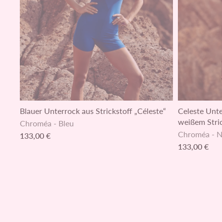
Blauer Unterrock aus Strickstoff „Céleste“
Celeste Unt
weißem Stri
Chroméa
-
Bleu
Chroméa
-
N
133,00 €
133,00 €