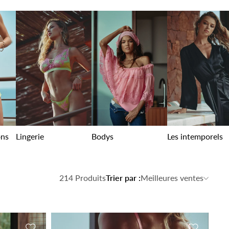
ons
Lingerie
Bodys
Les intemporels
214 Produits
Trier par
:
Meilleures ventes
Ajouter à la liste de souhaits
Ajouter à l