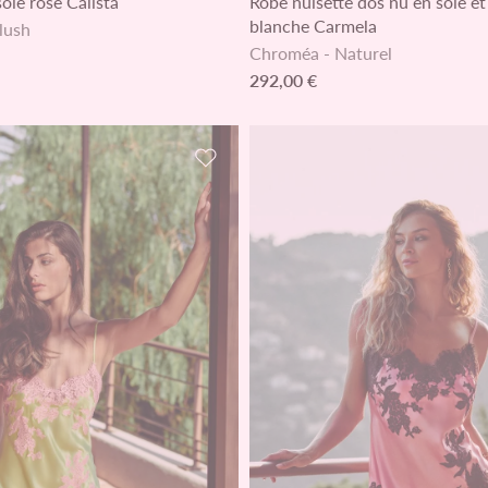
oie rose Calista
Robe nuisette dos nu en soie et
blanche Carmela
lush
Chroméa
-
Naturel
292,00 €
de souhaits
Ajouter à la liste de souhaits