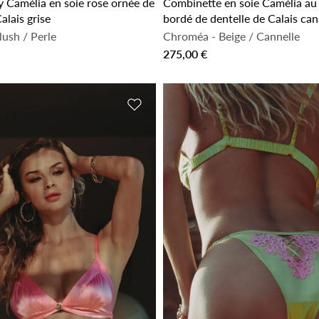
y Camélia en soie rose ornée de
Combinette en soie Camélia au 
alais grise
bordé de dentelle de Calais can
ush / Perle
Chroméa
-
Beige / Cannelle
275,00 €
de souhaits
Ajouter à la liste de souhaits