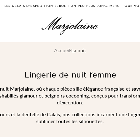
! LES DÉLAIS D'EXPÉDITION SERONT UN PEU PLUS LONG. MERCI POUR VOT
Accueil
La nuit
e
Lingerie de nuit femme
 nuit Marjolaine
, où chaque pièce allie
élégance française
et
savo
shabillés glamour
et
peignoirs cocooning
, conçus pour transfor
d’exception.
ours et la dentelle de Calais, nos collections incarnent une
linge
sublimer toutes les silhouettes.
SÉLECTION À -50%
ESSENTIELS
SÉLECTION À -50%
COUPS DE COEUR
LES INTEMPORELS
LA GARDE-ROBE
LES ICONIQUES
LE BAIN