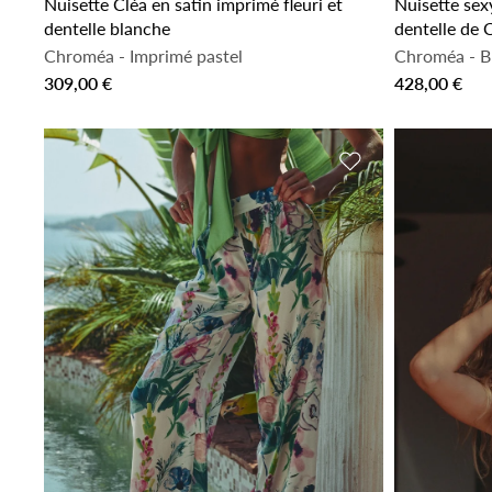
Nuisette Cléa en satin imprimé fleuri et
Nuisette sex
dentelle blanche
dentelle de C
Chroméa
-
Imprimé pastel
Chroméa
-
Bl
309,00 €
428,00 €
Ajouter à la liste 