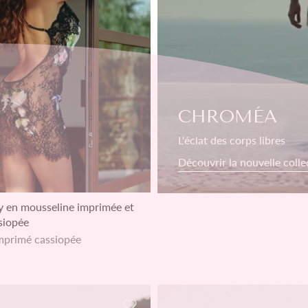
CHROMÉA
L'éclat des corps libres
Découvrir la nouvelle colle
y en mousseline imprimée et
siopée
mprimé cassiopée
de souhaits
Ajouter à la liste de souhaits