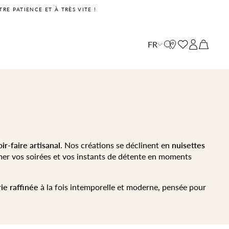
RE PATIENCE ET À TRÈS VITE !
Fermer la recherche
Votre panier
FR
Votre panier est vide pour le moment
ir-faire artisanal
. Nos créations se déclinent en
nuisettes
mer vos soirées et vos instants de détente en moments
rie raffinée
à la fois intemporelle et moderne, pensée pour
NOUVELLE COLLECTION
NOUVELLE COLLECTION
ÉTERNEL ÉTÉ
ÉTERNEL ÉTÉ