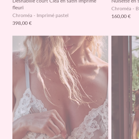
Déshabillé court Cléa en satin imprimé
Nuisette en s
fleuri
Chroméa
-
B
Chroméa
-
Imprimé pastel
160,00 €
398,00 €
Ajouter à la liste 