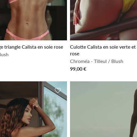
 triangle Calista en soie rose
Culotte Calista en soie verte et
rose
lush
Chroméa
-
Tilleul / Blush
99,00 €
de souhaits
Ajouter à la liste de souhaits