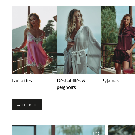
Nuisettes
Déshabillés &
Pyjamas
peignoirs
FILTRER
Ajouter à la liste 