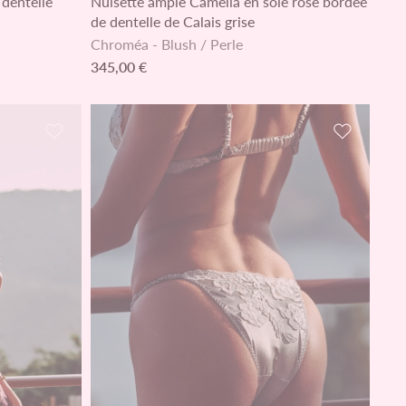
 dentelle
Nuisette ample Camélia en soie rose bordée
de dentelle de Calais grise
Chroméa
-
Blush / Perle
345,00 €
Ajouter à la liste de souhaits
Ajouter à l