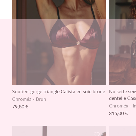
Soutien-gorge triangle Calista en soie brune
Nuisette sex
dentelle Cas
Chroméa
-
Brun
Chroméa
-
I
79,80 €
315,00 €
Ajouter à la liste 