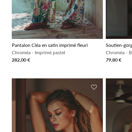
Pantalon Cléa en satin imprimé fleuri
Soutien-gorge
Chroméa
-
Imprimé pastel
Chroméa
-
B
282,00 €
79,80 €
Ajouter à la liste 