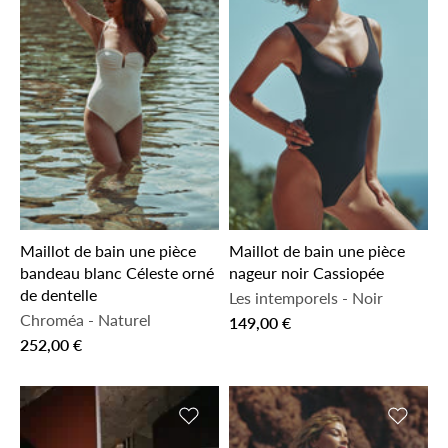
Maillot de bain une pièce
Maillot de bain une pièce
bandeau blanc Céleste orné
nageur noir Cassiopée
de dentelle
Les intemporels
-
Noir
Chroméa
-
Naturel
149,00 €
252,00 €
Ajouter à la liste de souhaits
Ajouter 