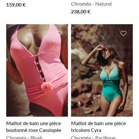
Chroméa
-
Naturel
159,00 €
238,00 €
Ajouter à la liste de souhaits
Ajouter 
Maillot de bain une pièce
Maillot de bain une pièce
boutonné rose Cassiopée
tricolore Cyra
Chroméa
-
Blush
Chroméa
-
Pacifique