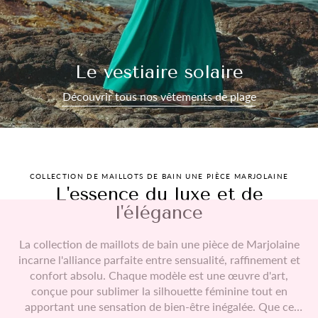
Le vestiaire solaire
Découvrir tous nos vêtements de plage
COLLECTION DE MAILLOTS DE BAIN UNE PIÈCE MARJOLAINE
L'essence du luxe et de
l'élégance
La collection de maillots de bain une pièce de Marjolaine
incarne l'alliance parfaite entre sensualité, raffinement et
confort absolu. Chaque modèle est une œuvre d'art,
conçue pour sublimer la silhouette féminine tout en
apportant une sensation de bien-être inégalée. Que ce