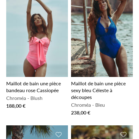
Maillot de bain une pièce
Maillot de bain une pièce
bandeau rose Cassiopée
sexy bleu Céleste à
découpes
Chroméa
-
Blush
Chroméa
-
Bleu
188,00 €
238,00 €
Ajouter à la liste de souhaits
Ajouter 