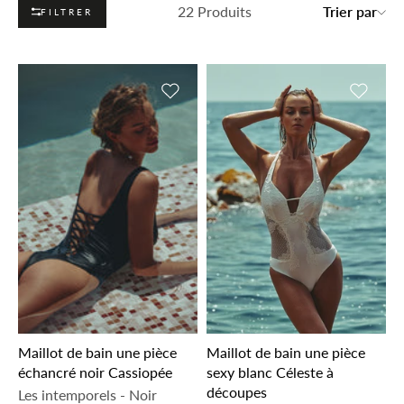
22 Produits
Trier par
FILTRER
Ajouter à la liste de souhaits
Ajouter 
Maillot de bain une pièce
Maillot de bain une pièce
échancré noir Cassiopée
sexy blanc Céleste à
découpes
Les intemporels
-
Noir