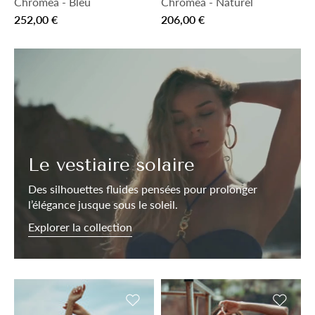
Chroméa
-
Bleu
Chroméa
-
Naturel
252,00 €
206,00 €
Le vestiaire solaire
Des silhouettes fluides pensées pour prolonger
l’élégance jusque sous le soleil.
Explorer la collection
Ajouter à la liste de souhaits
Ajouter 