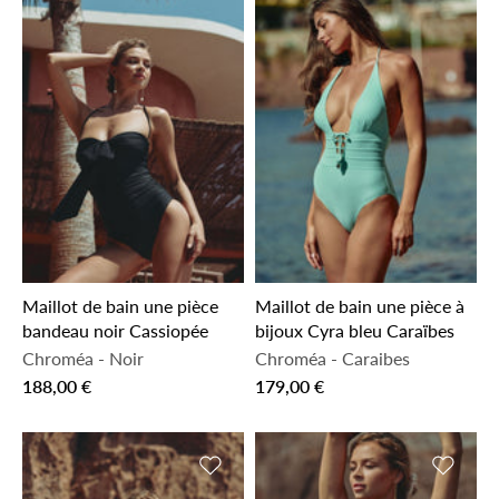
Maillot de bain une pièce
Maillot de bain une pièce à
bandeau noir Cassiopée
bijoux Cyra bleu Caraïbes
Chroméa
-
Noir
Chroméa
-
Caraibes
188,00 €
179,00 €
Ajouter à la liste de souhaits
Ajouter 