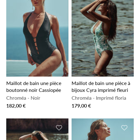
Maillot de bain une pièce
Maillot de bain une pièce à
boutonné noir Cassiopée
bijoux Cyra imprimé fleuri
Chroméa
-
Noir
Chroméa
-
Imprimé floria
182,00 €
179,00 €
Ajouter à la liste de souhaits
Ajouter 