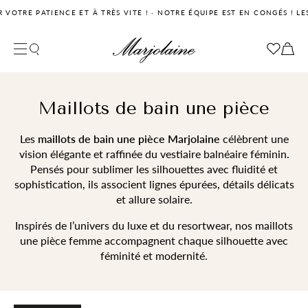
PATIENCE ET À TRÈS VITE !
·
NOTRE ÉQUIPE EST EN CONGÉS ! LES DÉLAI
Fermer la recherche
Votre panier
Filtrer
Votre panier est vide pour le moment
Maillots de bain une pièce
Les
maillots de bain une pièce Marjolaine
célèbrent une
vision élégante et raffinée du vestiaire balnéaire féminin.
Pensés pour sublimer les silhouettes avec fluidité et
sophistication, ils associent lignes épurées, détails délicats
et allure solaire.
Inspirés de l’univers du luxe et du resortwear, nos maillots
une pièce femme accompagnent chaque silhouette avec
féminité et modernité.