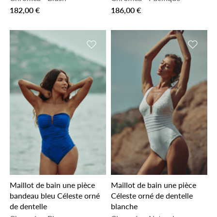
182,00 €
186,00 €
Ajouter à la liste de souhaits
Ajouter 
Maillot de bain une pièce
Maillot de bain une pièce
bandeau bleu Céleste orné
Céleste orné de dentelle
de dentelle
blanche