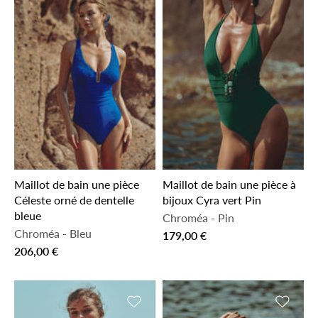
Maillot de bain une pièce
Maillot de bain une pièce à
Céleste orné de dentelle
bijoux Cyra vert Pin
bleue
Chroméa
-
Pin
Chroméa
-
Bleu
179,00 €
206,00 €
Ajouter à la liste de souhaits
Ajouter 