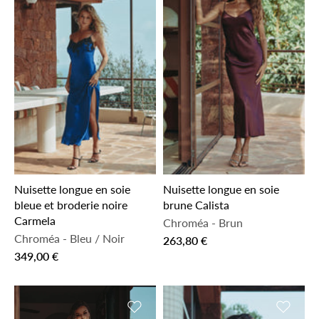
Nuisette longue en soie
Nuisette longue en soie
bleue et broderie noire
brune Calista
Carmela
Chroméa
-
Brun
Chroméa
-
Bleu / Noir
263,80 €
349,00 €
Ajouter à la liste de souhaits
Ajouter 