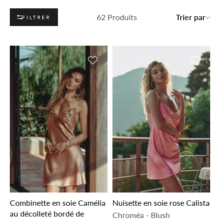
62 Produits
Trier par
FILTRER
Ajouter à la liste de souhaits
Ajouter 
Combinette en soie Camélia
Nuisette en soie rose Calista
au décolleté bordé de
Chroméa
-
Blush