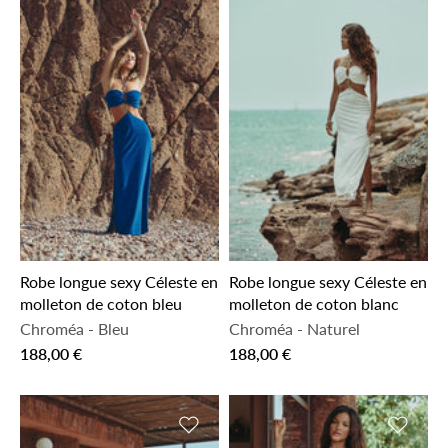
Robe longue sexy Céleste en
Robe longue sexy Céleste en
molleton de coton bleu
molleton de coton blanc
Chroméa
-
Bleu
Chroméa
-
Naturel
188,00 €
188,00 €
Ajouter à la liste de souhaits
Ajouter 