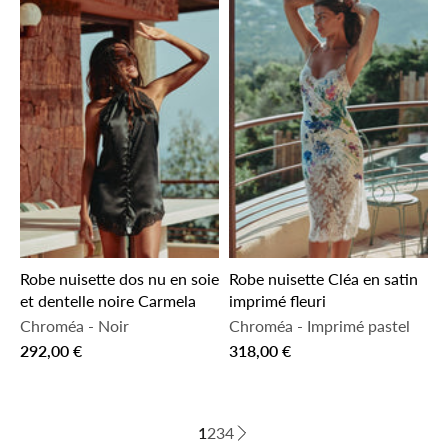
Robe nuisette dos nu en soie
Robe nuisette Cléa en satin
et dentelle noire Carmela
imprimé fleuri
Chroméa
-
Noir
Chroméa
-
Imprimé pastel
292,00 €
318,00 €
1
2
3
4