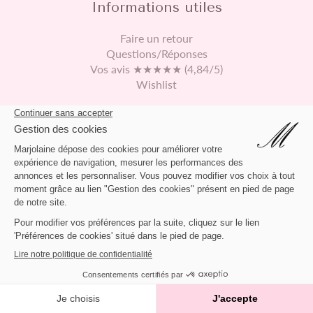
Informations utiles
Faire un retour
Questions/Réponses
Vos avis ★★★★★ (4,84/5)
Wishlist
Continuez vos achats
469 rue de Derontet
01360 Béligneux France
04 72 65 73 13
contact@marjolaine.fr
APPLIQUER
2026 © Marjolaine Lingerie
NUIT BLANCHE
DOLORÈS
Tout supprimer
Chargement