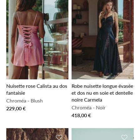
Nuisette rose Calista au dos
Robe nuisette longue évasée
fantaisie
et dos nu en soie et dentelle
noire Carmela
Chroméa
-
Blush
Chroméa
-
Noir
229,00 €
418,00 €
Ajouter à la liste de souhaits
Ajouter 