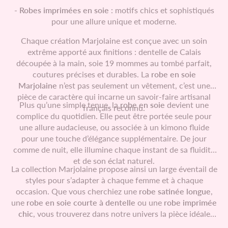
- Robes imprimées en soie
: motifs chics et sophistiqués
pour une allure unique et moderne.
Chaque création Marjolaine est conçue avec un soin
extrême apporté aux finitions : dentelle de Calais
découpée à la main, soie 19 mommes au tombé parfait,
coutures précises et durables. La
robe en soie
Marjolaine
n’est pas seulement un vêtement, c’est une
pièce de caractère qui incarne un savoir-faire artisanal
Plus qu’une simple tenue, la
robe en soie
devient une
français reconnu.
complice du quotidien. Elle peut être portée seule pour
une allure audacieuse, ou associée à un kimono fluide
pour une touche d’élégance supplémentaire. De jour
comme de nuit, elle illumine chaque instant de sa fluidité
et de son éclat naturel.
La collection Marjolaine propose ainsi un large éventail de
styles pour s’adapter à chaque femme et à chaque
occasion. Que vous cherchiez une
robe satinée longue
,
une
robe en soie courte à dentelle
ou une
robe imprimée
chic
, vous trouverez dans notre univers la pièce idéale
pour exprimer votre personnalité et célébrer votre