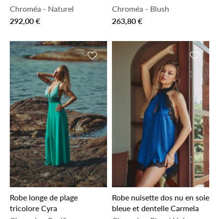
Chroméa
-
Naturel
Chroméa
-
Blush
292,00 €
263,80 €
Ajouter à la liste de souhaits
Ajouter 
Robe longe de plage
Robe nuisette dos nu en soie
tricolore Cyra
bleue et dentelle Carmela