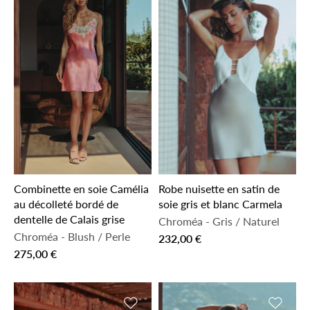
Combinette en soie Camélia
Robe nuisette en satin de
au décolleté bordé de
soie gris et blanc Carmela
dentelle de Calais grise
Chroméa
-
Gris / Naturel
Chroméa
-
Blush / Perle
232,00 €
275,00 €
Ajouter à la liste de souhaits
Ajouter 