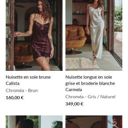
Nuisette en soie brune
Nuisette longue en soie
Calista
grise et broderie blanche
Carmela
Chroméa
-
Brun
Chroméa
-
Gris / Naturel
160,00 €
349,00 €
Ajouter à la liste de souhaits
Ajouter 