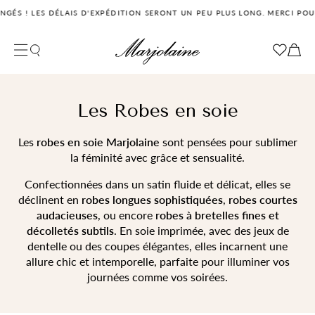
ES DÉLAIS D'EXPÉDITION SERONT UN PEU PLUS LONG. MERCI POUR VOTRE 
Fermer la recherche
Votre panier
Filtrer
Votre panier est vide pour le moment
Les Robes en soie
Les
robes en soie Marjolaine
sont pensées pour sublimer
la féminité avec grâce et sensualité.
Confectionnées dans un satin fluide et délicat, elles se
déclinent en
robes longues sophistiquées
,
robes courtes
audacieuses
, ou encore
robes à bretelles fines et
décolletés subtils
. En soie imprimée, avec des jeux de
dentelle ou des coupes élégantes, elles incarnent une
allure chic et intemporelle, parfaite pour illuminer vos
journées comme vos soirées.