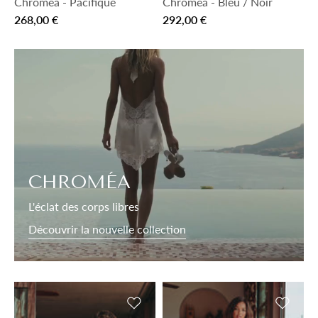
Chroméa
-
Pacifique
Chroméa
-
Bleu / Noir
268,00 €
292,00 €
CHROMÉA
L'éclat des corps libres
Découvrir la nouvelle collection
Ajouter à la liste de souhaits
Ajouter 