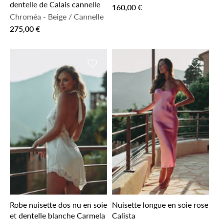
dentelle de Calais cannelle
160,00 €
Chroméa
-
Beige / Cannelle
275,00 €
Ajouter à la liste de souhaits
Ajouter 
Robe nuisette dos nu en soie
Nuisette longue en soie rose
et dentelle blanche Carmela
Calista