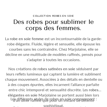
COLLECTION ROBES EN SOIE
Des robes pour sublimer le
corps des femmes.
La
robe en soie femme
est un incontournable de la garde-
robe élégante. Fluide, légère et sensuelle, elle épouse les
courbes sans les contraindre. Chez Marjolaine, elle se
décline en une multitude de modèles raffinés, pensés pour
s’adapter à toutes les occasions.
Nos créations de
robes satinées en soie
séduisent par
leurs reflets lumineux qui captent la lumière et subliment
chaque mouvement. Associées à des détails en dentelle ou
à des coupes épurées, elles incarnent l’alliance parfaite
entre chic intemporel et sensualité discrète. Les
robes
élégantes en soie
Marjolaine se portent aussi bien lors
Les différents styles de robes en soie comprennent :
d’un dîner raffiné que pour un instant de détente
sophistiqué.