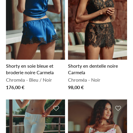
Shorty en soie bleue et
Shorty en dentelle noire
broderie noire Carmela
Carmela
Chroméa
-
Bleu / Noir
Chroméa
-
Noir
176,00 €
98,00 €
Ajouter à la liste de souhaits
Ajouter 