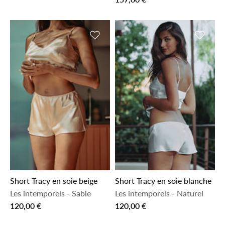
Ajouter à la liste de souhaits
Ajouter 
Short Tracy en soie beige
Short Tracy en soie blanche
Les intemporels
-
Sable
Les intemporels
-
Naturel
120,00 €
120,00 €