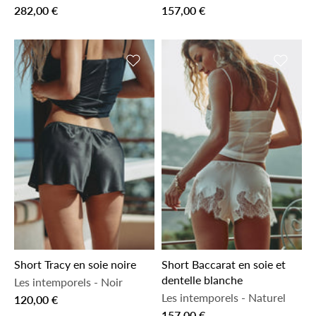
282,00 €
157,00 €
Ajouter à la liste de souhaits
Ajouter 
Short Tracy en soie noire
Short Baccarat en soie et
dentelle blanche
Les intemporels
-
Noir
Les intemporels
-
Naturel
120,00 €
157,00 €