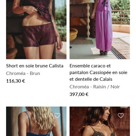
Short en soie brune Calista
Ensemble caraco et
pantalon Cassiopée en soie
Chroméa
-
Brun
et dentelle de Calais
116,30 €
Chroméa
-
Raisin / Noir
397,00 €
Ajouter à la liste de souhaits
Ajouter 