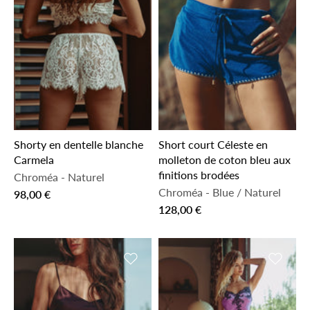
Shorty en dentelle blanche
Short court Céleste en
Carmela
molleton de coton bleu aux
finitions brodées
Chroméa
-
Naturel
Chroméa
-
Blue / Naturel
98,00 €
128,00 €
Ajouter à la liste de souhaits
Ajouter 