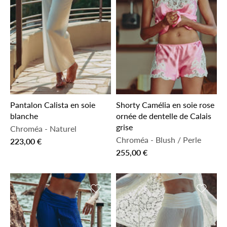
Pantalon Calista en soie
Shorty Camélia en soie rose
blanche
ornée de dentelle de Calais
grise
Chroméa
-
Naturel
Chroméa
-
Blush / Perle
223,00 €
255,00 €
Ajouter à la liste de souhaits
Ajouter 