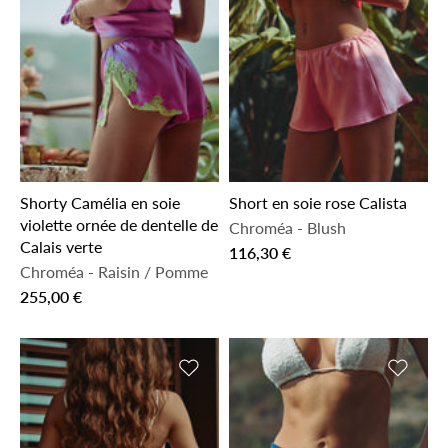
Shorty Camélia en soie
Short en soie rose Calista
violette ornée de dentelle de
Chroméa
-
Blush
Calais verte
116,30 €
Chroméa
-
Raisin / Pomme
255,00 €
Ajouter à la liste de souhaits
Ajouter 