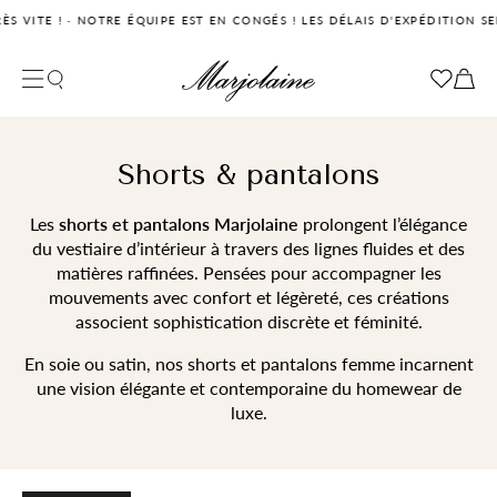
!
·
NOTRE ÉQUIPE EST EN CONGÉS ! LES DÉLAIS D'EXPÉDITION SERONT UN
Fermer la recherche
Votre panier
Filtrer
Votre panier est vide pour le moment
Shorts & pantalons
Les
shorts et pantalons Marjolaine
prolongent l’élégance
du vestiaire d’intérieur à travers des lignes fluides et des
matières raffinées. Pensées pour accompagner les
mouvements avec confort et légèreté, ces créations
associent sophistication discrète et féminité.
En soie ou satin, nos shorts et pantalons femme incarnent
une vision élégante et contemporaine du homewear de
luxe.