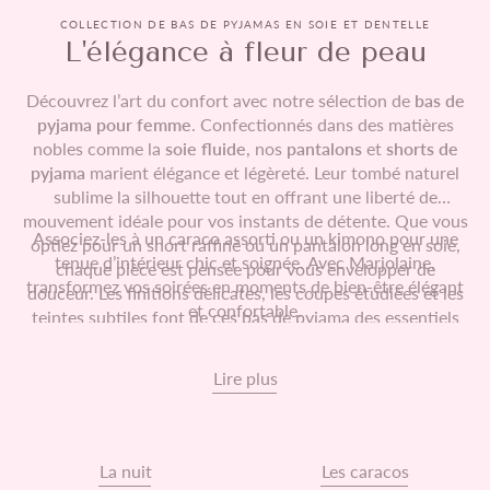
COLLECTION DE BAS DE PYJAMAS EN SOIE ET DENTELLE
L'élégance à fleur de peau
Découvrez l’art du confort avec notre sélection de
bas de
pyjama pour femme
. Confectionnés dans des matières
nobles comme la
soie fluide
, nos
pantalons
et
shorts de
pyjama
marient élégance et légèreté. Leur tombé naturel
sublime la silhouette tout en offrant une liberté de
mouvement idéale pour vos instants de détente. Que vous
Associez-les à un caraco assorti ou un kimono pour une
optiez pour un short raffiné ou un pantalon long en soie,
tenue d’intérieur chic et soignée. Avec Marjolaine,
chaque pièce est pensée pour vous envelopper de
transformez vos soirées en moments de bien-être élégant
douceur. Les finitions délicates, les coupes étudiées et les
et confortable.
teintes subtiles font de ces bas de pyjama des essentiels
de votre
lingerie de nuit
.
Lire plus
La nuit
Les caracos