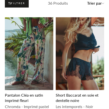
36 Produits
Trier par
FILTRER
Ajouter à la liste de souhaits
Ajouter 
Pantalon Cléa en satin
Short Baccarat en soie et
imprimé fleuri
dentelle noire
Chroméa
-
Imprimé pastel
Les intemporels
-
Noir