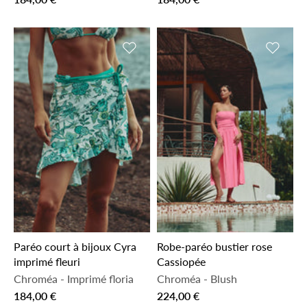
Ajouter à la liste de souhaits
Ajouter 
Paréo court à bijoux Cyra
Robe-paréo bustier rose
imprimé fleuri
Cassiopée
Chroméa
-
Imprimé floria
Chroméa
-
Blush
184,00 €
224,00 €