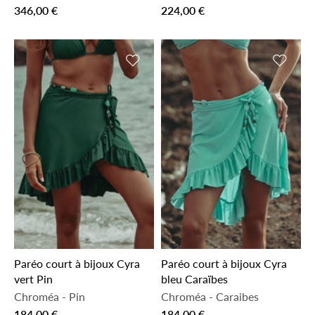
346,00 €
224,00 €
Ajouter à la liste de souhaits
Ajouter 
Paréo court à bijoux Cyra
Paréo court à bijoux Cyra
vert Pin
bleu Caraïbes
Chroméa
-
Pin
Chroméa
-
Caraibes
184,00 €
184,00 €