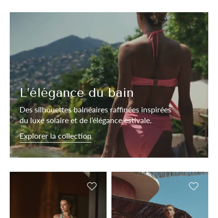
L’élégance du bain
Des silhouettes balnéaires raffinées inspirées
du luxe solaire et de l’élégance estivale.
Explorer la collection
Ajouter à la liste de souhaits
Ajouter 