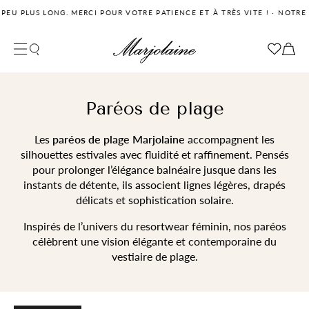
LUS LONG. MERCI POUR VOTRE PATIENCE ET À TRÈS VITE !
·
NOTRE ÉQUIP
Fermer la recherche
Votre panier
Filtrer
Votre panier est vide pour le moment
Paréos de plage
Les
paréos de plage Marjolaine
accompagnent les
silhouettes estivales avec fluidité et raffinement. Pensés
pour prolonger l’élégance balnéaire jusque dans les
instants de détente, ils associent lignes légères, drapés
délicats et sophistication solaire.
Inspirés de l’univers du resortwear féminin, nos paréos
célèbrent une vision élégante et contemporaine du
vestiaire de plage.