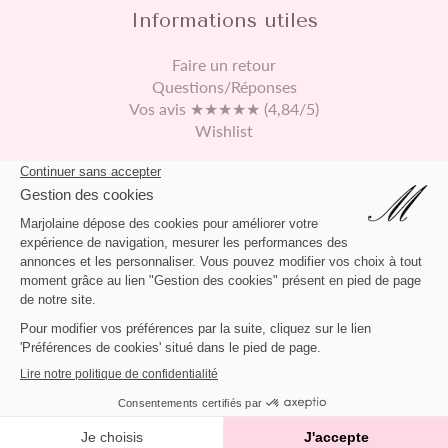
Informations utiles
Faire un retour
Questions/Réponses
Vos avis ★★★★★ (4,84/5)
Wishlist
Continuez vos achats
469 rue de Derontet
01360 Béligneux France
04 72 65 73 13
contact@marjolaine.fr
APPLIQUER
2026 © Marjolaine Lingerie
NUIT BLANCHE
DOLORÈS
Tout supprimer