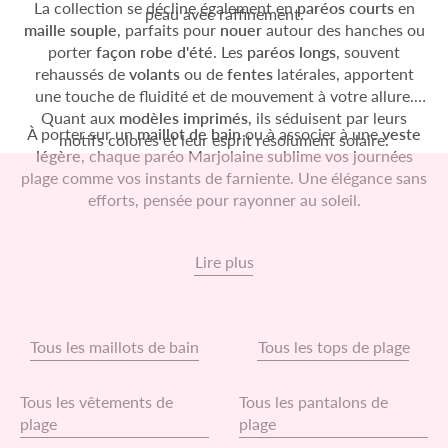
La collection se décline également en
paréos courts
en
peau avec raffinement.
maille souple
, parfaits pour
nouer
autour des hanches ou
porter
façon robe d'été
. Les
paréos longs
, souvent
rehaussés de
volants
ou de
fentes
latérales, apportent
une touche de fluidité et de mouvement à votre allure.
Quant aux
modèles imprimés
, ils séduisent par leurs
À porter sur un
maillot de bain
ou à associer à une
veste
motifs colorés et leur esprit résolument solaire.
légère
, chaque paréo Marjolaine sublime vos journées
plage comme vos instants de farniente. Une élégance sans
efforts, pensée pour rayonner au soleil.
Lire plus
Tous les maillots de bain
Tous les tops de plage
Tous les vêtements de
Tous les pantalons de
plage
plage