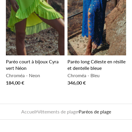
Paréo court à bijoux Cyra
Paréo long Céleste en résille
vert Néon
et dentelle bleue
Chroméa
-
Neon
Chroméa
-
Bleu
184,00 €
346,00 €
Accueil
Vêtements de plage
Paréos de plage