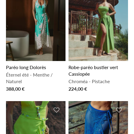
Paréo long Dolorès
Robe-paréo bustier vert
Cassiopée
Éternel été
-
Menthe /
Naturel
Chroméa
-
Pistache
388,00 €
224,00 €
Ajouter à la liste de souhaits
Ajouter 