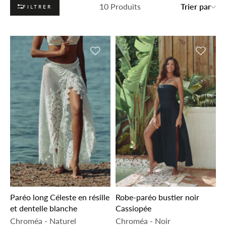
10 Produits
Trier par
FILTRER
Ajouter à la liste de souhaits
Ajouter 
Paréo long Céleste en résille
Robe-paréo bustier noir
et dentelle blanche
Cassiopée
Chroméa
-
Naturel
Chroméa
-
Noir