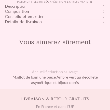
PAIEMENT SÉCURISÉ
EXPÉDITION EXPRESS VIA DHL
Description
🌍 Autres pays
Composition
Conseils et entretien
5 à 7 jours ouvrés
Détails de livraison
25€
Offerte à partir de 300€ d'achat
Les taxes et frais de douane ne sont pas inclus et seront à
Vous aimerez sûrement
régler auprès du transporteur.
🇫🇷 Départements & Territoires
d’Outre-Mer
Accueil
Séduction sauvage
3 à 7 jours ouvrés
Maillot de bain une pièce Ambre vert au décolleté
15€
asymétrique et bijoux dorés
Offerte à partir de 200€ d'achat
Les taxes et frais de douane ne sont pas inclus et seront à
régler auprès du transporteur.
LIVRAISON & RETOUR GRATUITS
*En période de soldes, de jours fériés, de congés ou au
En France et dans l'UE